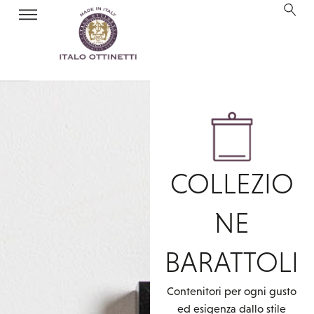
COLLEZIO
NE
BARATTOLI
Contenitori per ogni gusto
ed esigenza dallo stile