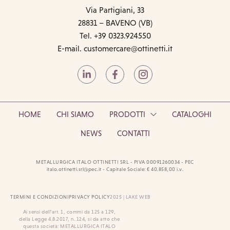
Via Partigiani, 33
28831 – BAVENO (VB)
Tel. +39 0323.924550
E-mail.
customercare@ottinetti.it
HOME
CHI SIAMO
PRODOTTI
CATALOGHI
NEWS
CONTATTI
METALLURGICA ITALO OTTINETTI SRL - PIVA 00091260034 - PEC
italo.ottinetti.srl@pec.it - Capitale Sociale: € 40.858,00 i.v.
TERMINI E CONDIZIONI
PRIVACY POLICY
2025 | LAKE WEB
Ai sensi dell’art. 1, commi da 125 a 129,
della Legge 4.8.2017, n. 124, si da atto che
questa società: METALLURGICA ITALO