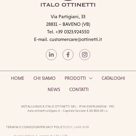
Via Partigiani, 33
28831 – BAVENO (VB)
Tel. +39 0323.924550
E-mail.
customercare@ottinetti.it
HOME
CHI SIAMO
PRODOTTI
CATALOGHI
NEWS
CONTATTI
METALLURGICA ITALO OTTINETTI SRL - PIVA 00091260034 - PEC
italo.ottinetti.srl@pec.it - Capitale Sociale: € 40.858,00 i.v.
TERMINI E CONDIZIONI
PRIVACY POLICY
2025 | LAKE WEB
Ai sensi dell’art. 1, commi da 125 a 129,